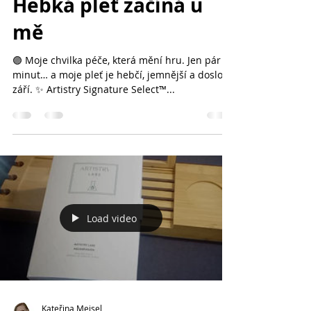
Hebká pleť začíná u
mě
🟣 Moje chvilka péče, která mění hru. Jen pár
minut… a moje pleť je hebčí, jemnější a doslova
září. ✨ Artistry Signature Select™...
Load video
Kateřina Meisel