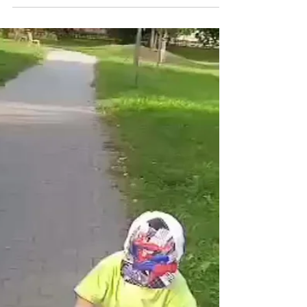
na nohy. Celá řada produktů G&H je inovovaná
svým...