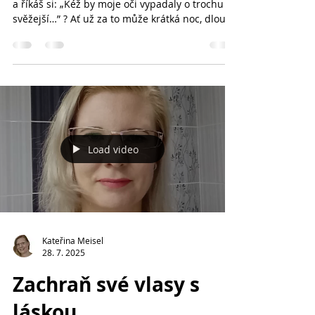
a říkáš si: „Kéž by moje oči vypadaly o trochu
svěžejší…” ? Ať už za to může krátká noc, dlouhý
den u počítače nebo prostě shon všedních dnů
— oční okolí bývá první, kde se únava projeví.
Naštěstí existuje malý beauty trik, který ti může
doslova během 10 minut vrátit jiskru do očí . 🌿
🌸 Artistry Studio™ Oční polštářky – tvůj SOS
rituál krásy Tyto vyhlazující a hydratační
polštářky jsou napuštěné veganským sérem s
pečujícími s
Load video
Kateřina Meisel
28. 7. 2025
Zachraň své vlasy s
láskou