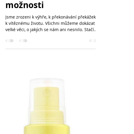
Kateřina Meisel
8. 8. 2023
Všichni v sobě máme
možnosti
Jsme zrozeni k výhře, k překonávání překážek a
k vítěznému životu. Všichni můžeme dokázat
velké věci, o jakých se nám ani nesnilo. Stačí...