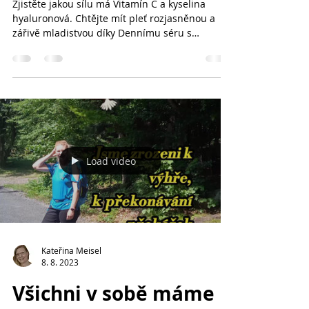
Chtějte mít pleť zářivě
mladistvou
Zjistěte jakou sílu má Vitamín C a kyselina
hyaluronová. Chtějte mít pleť rozjasněnou a
zářivě mladistvou díky Dennímu séru s
vitamínem C...
Load video