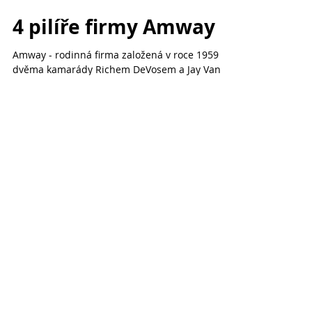
Load video
Kateřina Meisel
6. 6. 2023
4 pilíře firmy Amway
Amway - rodinná firma založená v roce 1959
dvěma kamarády Richem DeVosem a Jay Van
Andelem. Byli přesvědčeni o tom, že vlastní
podnikání...