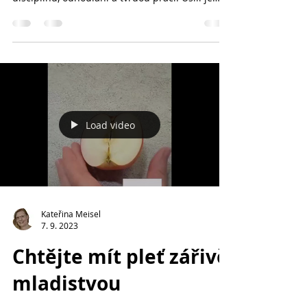
Člověk a úsilí
Úsilí pro člověka je důležitým prvkem v
dosahování cílů a úspěchu. Zahrnuje:
disciplínu, odhodlání a tvrdou práci. Úsilí je
nezbytné pro...
Load video
Kateřina Meisel
7. 9. 2023