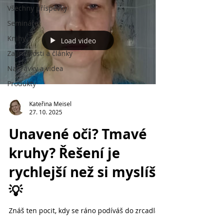
Všechny příspěvky
Semináře
Knihy
Load video
Zajímavosti a články
Nahrávky a videa
Produkty
Kateřina Meisel
27. 10. 2025
Unavené oči? Tmavé
kruhy? Řešení je
rychlejší než si myslíš.
💡
Znáš ten pocit, kdy se ráno podíváš do zrcadla