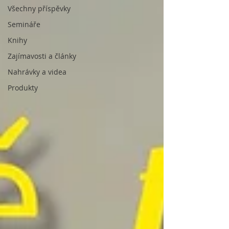
Všechny příspěvky
Semináře
Knihy
Zajímavosti a články
Nahrávky a videa
Produkty