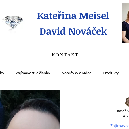
Kateřina Meisel
David Nováček
KONTAKT
ihy
Zajímavosti a články
Nahrávky a videa
Produkty
Kateřin
14. 2
Zajímavos