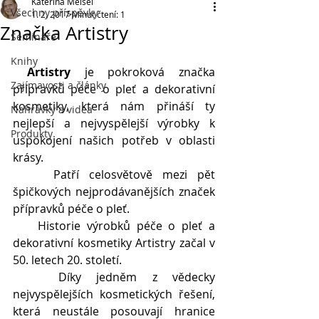
Kateřina Meisel
Všechny příspěvky
1. 2. 2017
Minut čtení: 1
Značka Artistry
Semináře
Knihy
Artistry
 je pokroková značka 
Zajímavosti a články
přípravků péče o pleť a dekorativní 
kosmetiky, která nám přináší ty 
Nahrávky a videa
nejlepší a nejvyspělejší výrobky k 
Produkty
uspokojení našich potřeb v oblasti 
krásy.
    Patří celosvětově mezi pět 
špičkových nejprodávanějších značek 
přípravků péče o pleť.
    Historie výrobků péče o pleť a 
dekorativní kosmetiky Artistry začal v 
50. letech 20. století.
   Díky jedněm z vědecky 
nejvyspělejších kosmetických řešení, 
která neustále posouvají hranice 