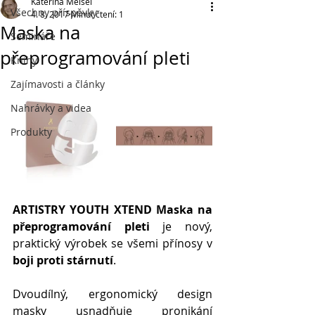
Kateřina Meisel
Všechny příspěvky
4. 8. 2017
Minut čtení: 1
Maska na
Semináře
přeprogramování pleti
Knihy
Zajímavosti a články
Nahrávky a videa
Produkty
ARTISTRY YOUTH XTEND Maska na 
přeprogramování pleti
 je nový, 
praktický výrobek se všemi přínosy v 
boji proti stárnutí
. 
Dvoudílný, ergonomický design 
masky usnadňuje pronikání 