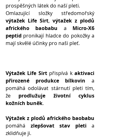
prospěšných látek do naší pleti. 
Omlazující složky středomořský 
výtažek Life Sirt
, 
výtažek z plodů 
afrického baobabu
 a 
Micro-X6 
peptid
 pronikají hladce do pokožky a 
mají skvělé účinky pro naši pleť.
Výtažek Life Sirt
 přispívá k 
aktivaci 
přirozené produkce bílkovin
 a 
pomáhá odolávat stárnutí pleti tím, 
že 
prodlužuje životní cyklus 
kožních buněk
.
Výtažek z plodů afrického baobabu
pomáhá 
zlepšovat stav pleti
 a 
zklidňuje ji.