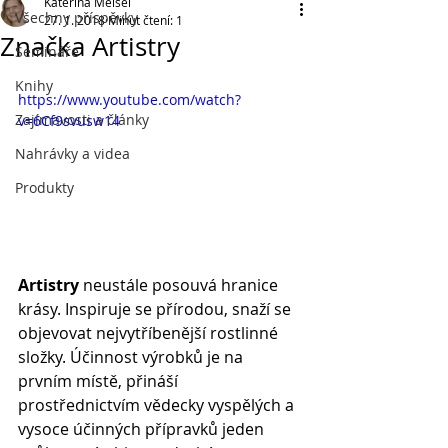
Kateřina Meisel
Všechny příspěvky
27. 1. 2018
Minut čtení: 1
Značka Artistry
Semináře
Knihy
https://www.youtube.com/watch?
Zajímavosti a články
v=6Cf9svusw14
Nahrávky a videa
Produkty
Artistry
 neustále posouvá hranice 
krásy. Inspiruje se přírodou, snaží se 
objevovat nejvytříbenější rostlinné 
složky. Účinnost výrobků je na 
prvním místě, přináší 
prostřednictvím vědecky vyspělých a 
vysoce účinných přípravků jeden 