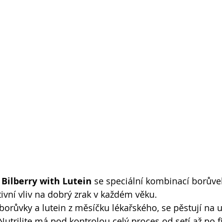
 Bilberry with Lutein
 se speciální kombinací borůvek
ivní vliv na dobrý zrak v každém věku. 
. borůvky a lutein z měsíčku lékařského, se pěstují na 
utrilite má pod kontrolou celý proces od setí až po fi