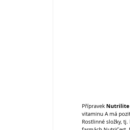
Přípravek 
Nutrilite
vitaminu A má pozit
Rostlinné složky, tj
farmách NutriCert. N