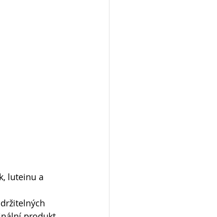
, luteinu a 
udržitelných 
nální produkt, 