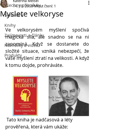
Kateřina Meisel
Všechny příspěvky
14. 10. 2018
Minut čtení: 1
Myslete velkoryse
Semináře
Knihy
Ve velkorysém myšlení spočívá 
Zajímavosti a články
magická síla, ale snadno se na ni 
zapomíná. Když se dostanete do 
Nahrávky a videa
složité situace, vzniká nebezpečí, že 
Produkty
vaše myšlení ztratí na velikosti. A když 
k tomu dojde, prohráváte.
 Tato kniha je nadčasová a léty 
prověřená, která vám ukáže: