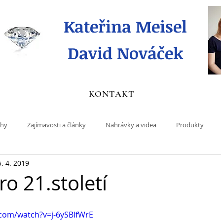
Kateřina Meisel
David Nováček
KONTAKT
ihy
Zajímavosti a články
Nahrávky a videa
Produkty
5. 4. 2019
o 21.století
com/watch?v=j-6ySBlfWrE