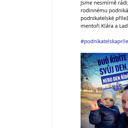
Jsme nesmírně rádi,
rodinnému podnikání
podnikatelské příle
mentoři Klára a Lad
#podnikatelskaprile