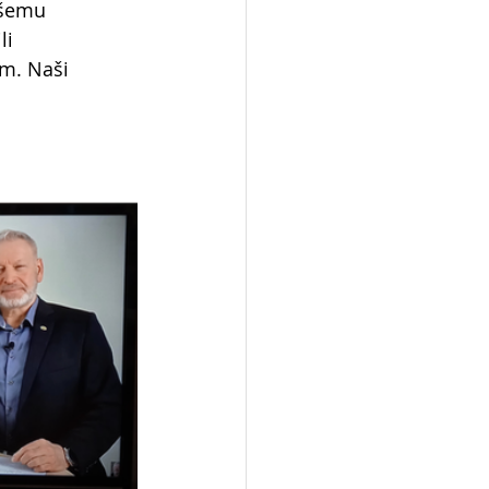
ašemu 
i 
m. Naši 