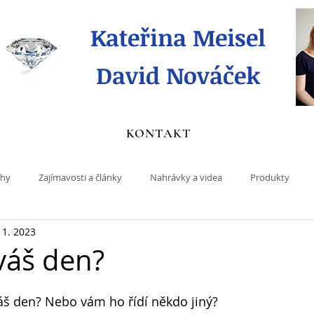
Kateřina Meisel
David Nováček
KONTAKT
ihy
Zajímavosti a články
Nahrávky a videa
Produkty
 1. 2023
 váš den?
 váš den? Nebo vám ho řídí někdo jiný?