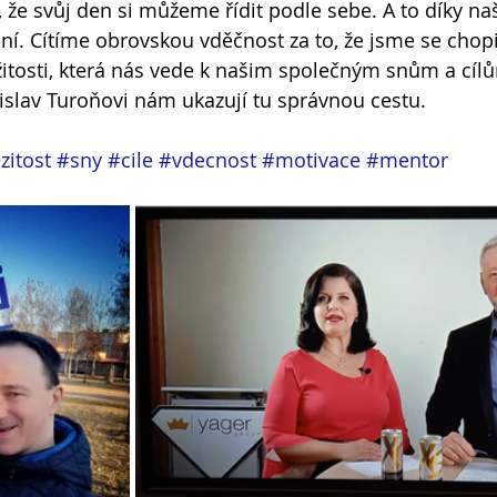
 že svůj den si můžeme řídit podle sebe. A to díky n
. Cítíme obrovskou vděčnost za to, že jsme se chopil
žitosti, která nás vede k našim společným snům a cílů
islav Turoňovi nám ukazují tu správnou cestu.
zitost
#sny
#cile
#vdecnost
#motivace
#mentor