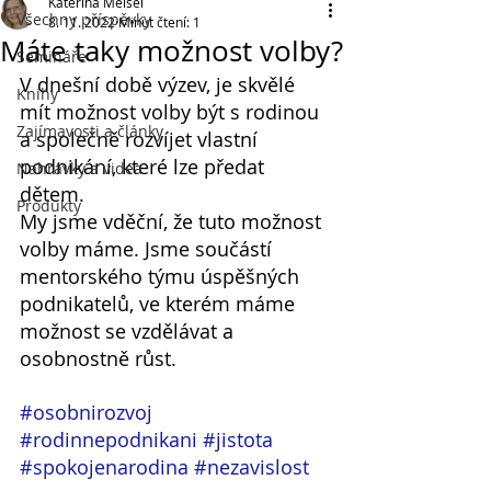
Kateřina Meisel
Všechny příspěvky
8. 11. 2022
Minut čtení: 1
Máte taky možnost volby?
Semináře
V dnešní době výzev, je skvělé 
Knihy
mít možnost volby být s rodinou 
Zajímavosti a články
a společně rozvíjet vlastní 
podnikání, které lze předat 
Nahrávky a videa
dětem.
Produkty
My jsme vděční, že tuto možnost 
volby máme. Jsme součástí 
mentorského týmu úspěšných 
podnikatelů, ve kterém máme 
možnost se vzdělávat a 
osobnostně růst.
#osobnirozvoj
#rodinnepodnikani
#jistota
#spokojenarodina
#nezavislost