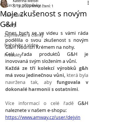
Kateřina Meisel
Všechny příspěvky
5. 10. 2023
Minut čtení: 1
Moje zkušenost s novým
Semináře
G&H
Knihy
Dnes bych se ve videu s vámi ráda 
Zajímavosti a články
podělila o svou zkušenost s novým 
Nahrávky a videa
G&H Nourish Krémem na nohy. 
Celá řada produktů G&H je 
Produkty
inovovaná svým složením a vůní. 
Každá ze tří kolekcí výrobků g&h 
má svou jedinečnou vůni,
 která byla 
navržena tak, aby 
fungovala v 
dokonalé harmonii s ostatními
. 
Více informací o celé řadě 
G&H 
naleznete v našem e-shopu:
https://www.amway.cz/user/dejvin