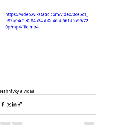
https://video.wixstatic.com/video/0ce5c1_
e87b04c2e0f84a34ab0e46ab661d5a99/72
0p/mp4/file.mp4
Nahrávky a videa