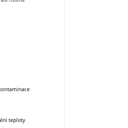
í kontaminace
lní teploty