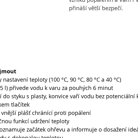
přináší větší bezpečí.
ujmout
 nastavení teploty (100 °C, 90 °C, 80 °C a 40 °C)
,5 l) přivede vodu k varu za pouhých 6 minut
 do styku s plasty, konvice vaří vodu bez potenciáln
kem tlačítek
 vnější plášť chránící proti popálení
nou funkcí udržení teploty
oznamuje začátek ohřevu a informuje o dosažení ideá
ždy s dokonalou teplotou