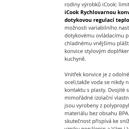
rodiny výrobků iCook: limi
iCook Rychlovarnou konvic
dotykovou regulací tepl
možnosti variabilního nasta
dotykovému ovládacímu p
chladnému vnějšímu plášti 
konvice stylovým doplňke
kuchyně.
Vnitřek konvice je z odoln
oceli,takže voda se nikdy 
kontaktu s plasty. Dvojité 
mimořádné izolační vlastno
jsou vyrobeny z polypropy
materiálu bez obsahu BPA.
skutečnost přispívá ke sníž
vzniku popálenin a Vám i V