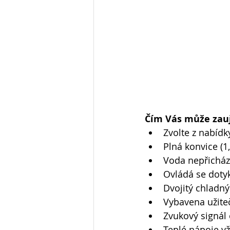
Čím Vás může za
Zvolte z nabídky
Plná konvice (1
Voda nepřichází
Ovládá se doty
Dvojitý chladný
Vybavena užiteč
Zvukový signál 
Teplé nápoje v