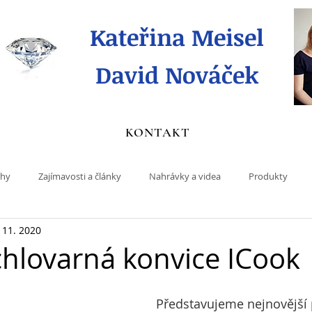
Kateřina Meisel
David Nováček
KONTAKT
ihy
Zajímavosti a články
Nahrávky a videa
Produkty
. 11. 2020
hlovarná konvice ICook
Představujeme nejnovější 