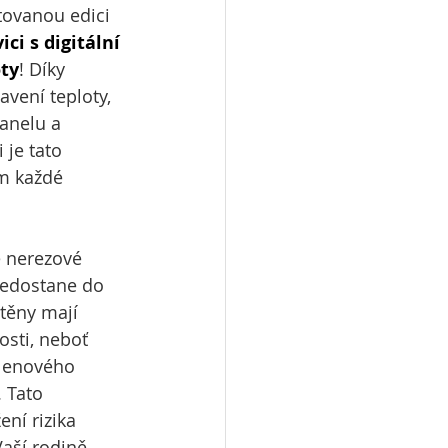
tovanou edici 
i s digitální 
oty
! Díky 
vení teploty, 
anelu a 
je tato 
m každé 
é nerezové 
nedostane do 
stěny mají 
sti, neboť 
lenového 
 Tato 
ení rizika 
aší rodině 