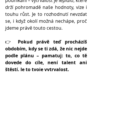
podnikání – vytrvalost je lepidlo, které 
drží pohromadě naše hodnoty, vize i 
touhu růst. Je to rozhodnutí nevzdat 
se, i když okolí možná nechápe, proč 
jdeme právě touto cestou.
👉 
Pokud právě teď procházíš 
obdobím, kdy se ti zdá, že nic nejde 
podle plánu – pamatuj: to, co tě 
dovede do cíle, není talent ani 
štěstí. Je to tvoje vytrvalost.
Zajímavosti a články
Nejnovější příspěvky
Zobrazit vše