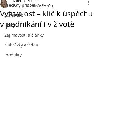
Kateřina Meisel
Všechny příspěvky
22. 9. 2025
Minut čtení: 1
Vytrvalost – klíč k úspěchu
Semináře
v podnikání i v životě
Knihy
Zajímavosti a články
Nahrávky a videa
Produkty