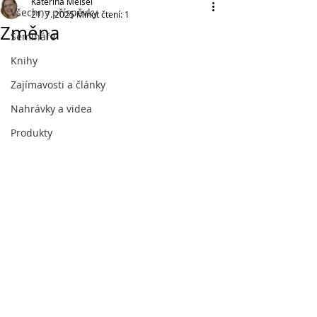
Kateřina Meisel
Všechny příspěvky
21. 7. 2025
Minut čtení: 1
Změna
Semináře
Knihy
Zajímavosti a články
Nahrávky a videa
Produkty