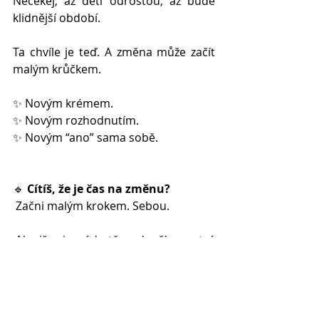
Nečekej, až děti odrostou, až bude 
klidnější období. 
Ta chvíle je teď. A změna může začít 
malým krůčkem.
✨ Novým krémem.
✨ Novým rozhodnutím.
✨ Novým “ano” sama sobě.
🔹 
Cítíš, že je čas na změnu?
 Začni malým krokem. Sebou.
 Napiš mi – ráda tě podpořím na tvé 
cestě. 💬
Zajímavosti a články